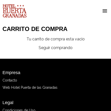
Pasar
CARRITO DE COMPRA
al
contenido
Tu carrito de compra esta vacio
principal
Seguir comprando
Empresa
Contacto
Web Hotel Puerta de las Granadas
Legal
Condiciones de Uso